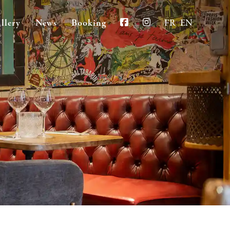
llery
News
Booking
FR
EN