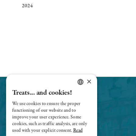
2024
×
Treats... and cookies!
FRENCH
We use cookies to ensure the proper
ENGLISH
functioning of our website and to
improve your user experience. Some
cookies, such as traffic analysis, are only
used with your explicit consent.
Read
Le Sens Unique - Champs-Elysées