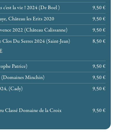
 c'est la vie ! 2024 (De Boel )
9,50 €
aye, Château les Erits 2020
9,50 €
ovence 2022 (Château Calissanne)
9,50 €
Le Clos Du Serres 2024 (Saint-Jean)
8,50 €
E
ophe Patrice)
9,50 €
 (Domaines Minchin)
9,50 €
024, (Cady)
9,50 €
ru Classé Domaine de la Croix
9,50 €