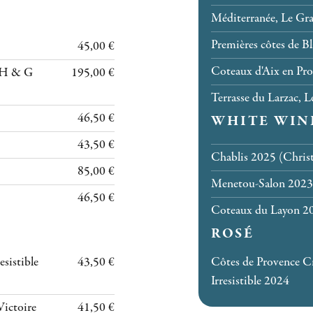
Méditerranée, Le Gras
Premières côtes de Bl
45,00 €
Coteaux d'Aix en Pr
e H & G
195,00 €
Terrasse du Larzac, 
46,50 €
WHITE WIN
43,50 €
Chablis 2025 (Christ
85,00 €
Menetou-Salon 2023
46,50 €
Coteaux du Layon 2
ROSÉ
sistible
43,50 €
Côtes de Provence C
Irresistible 2024
Victoire
41,50 €