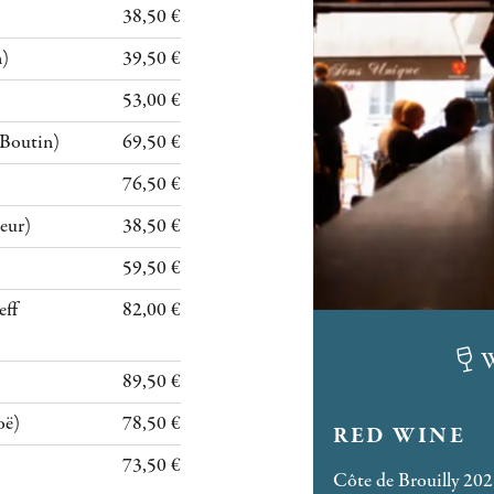
38,50 €
n)
39,50 €
53,00 €
 Boutin)
69,50 €
76,50 €
teur)
38,50 €
59,50 €
eff
82,00 €
W
89,50 €
oë)
78,50 €
RED WINE
73,50 €
Côte de Brouilly 20