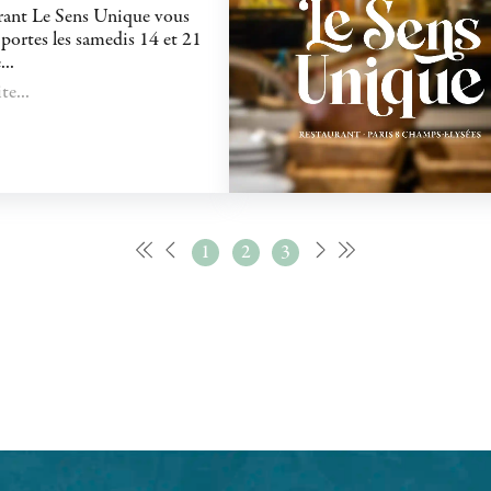
rant Le Sens Unique vous
 portes les samedis 14 et 21
..
te...
1
2
3