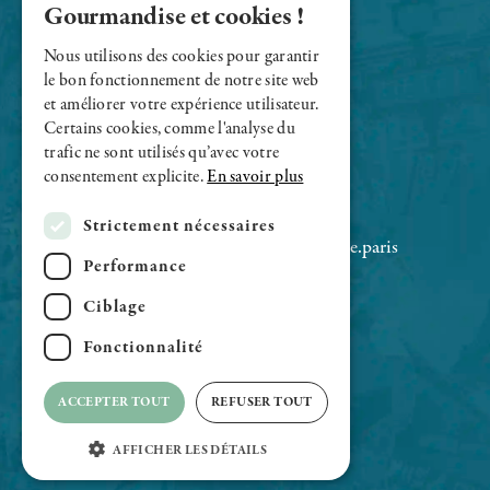
Gourmandise et cookies !
FRENCH
Nous utilisons des cookies pour garantir
ENGLISH
le bon fonctionnement de notre site web
et améliorer votre expérience utilisateur.
Certains cookies, comme l'analyse du
trafic ne sont utilisés qu’avec votre
Le Sens Unique - Champs-Elysées
consentement explicite.
En savoir plus
47 rue de Ponthieu 75008 Paris
+33 (0)1 43 59 76 77
Strictement nécessaires
contact@restaurant-lesensunique.paris
Performance
Ciblage
Fonctionnalité
ACCEPTER TOUT
REFUSER TOUT
AFFICHER LES DÉTAILS