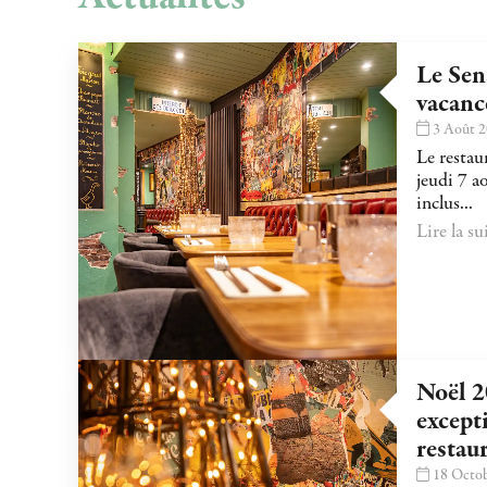
Le Sen
vacanc
3 Août 
Le restau
jeudi 7 a
inclus...
Lire la sui
Noël 2
except
restau
18 Octob