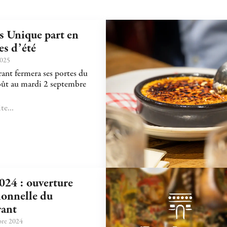
s Unique part en
es d’été
2025
rant fermera ses portes du
oût au mardi 2 septembre
te...
024 : ouverture
ionnelle du
rant
re 2024