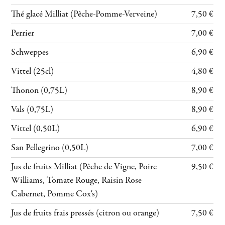
Thé glacé Milliat (Pêche-Pomme-Verveine)
7,50 €
Perrier
7,00 €
Schweppes
6,90 €
Vittel (25cl)
4,80 €
Thonon (0,75L)
8,90 €
Vals (0,75L)
8,90 €
Vittel (0,50L)
6,90 €
San Pellegrino (0,50L)
7,00 €
Jus de fruits Milliat (Pêche de Vigne, Poire
9,50 €
Williams, Tomate Rouge, Raisin Rose
Cabernet, Pomme Cox's)
Jus de fruits frais pressés (citron ou orange)
7,50 €