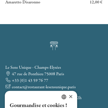
Amaretto Disaronno
12,00 €
Le Sens Unique - Champs-Elysées
47 rue de Ponthieu 75008 Paris
+33 (0)1 43 59 76 77
contact@restaurant-lesensunique.paris
×
Service du lundi au vendredi de 12h à 22h
Saint-Philippe-du-Roule (M9)
Gourmandise et cookies !
FRENCH